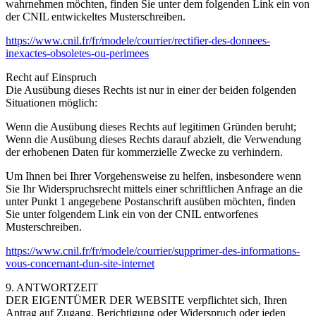
wahrnehmen möchten, finden Sie unter dem folgenden Link ein von
der CNIL entwickeltes Musterschreiben.
https://www.cnil.fr/fr/modele/courrier/rectifier-des-donnees-
inexactes-obsoletes-ou-perimees
Recht auf Einspruch
Die Ausübung dieses Rechts ist nur in einer der beiden folgenden
Situationen möglich:
Wenn die Ausübung dieses Rechts auf legitimen Gründen beruht;
Wenn die Ausübung dieses Rechts darauf abzielt, die Verwendung
der erhobenen Daten für kommerzielle Zwecke zu verhindern.
Um Ihnen bei Ihrer Vorgehensweise zu helfen, insbesondere wenn
Sie Ihr Widerspruchsrecht mittels einer schriftlichen Anfrage an die
unter Punkt 1 angegebene Postanschrift ausüben möchten, finden
Sie unter folgendem Link ein von der CNIL entworfenes
Musterschreiben.
https://www.cnil.fr/fr/modele/courrier/supprimer-des-informations-
vous-concernant-dun-site-internet
9. ANTWORTZEIT
DER EIGENTÜMER DER WEBSITE verpflichtet sich, Ihren
Antrag auf Zugang, Berichtigung oder Widerspruch oder jeden