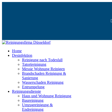
Home
Desinfektion
Reinigung nach Todesfall
Tatortreinigung
Messie Wohnung Reinigen
Brandschaden Reinigung &
Sanierung
Wasserschaden Reinigung
Entrumpelung
Reinigungsdienste
Haus und Wohnung Reinigung
Baureinigung
Umzugreinigung &
Endreinigung