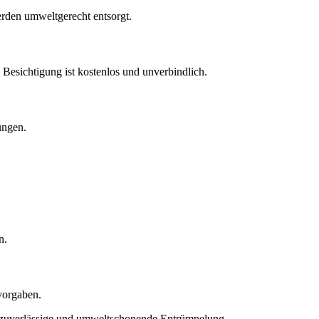
rden umweltgerecht entsorgt.
 Besichtigung ist kostenlos und unverbindlich.
ungen.
n.
tvorgaben.
e, zuverlässige und umweltschonende Entrümpelung.