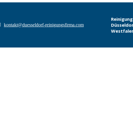
Reinigung
Düsseldor
kontakt@duesseldorf-reinigungsfirma.com
Westfale