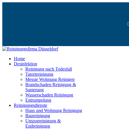
Home
Desinfektion
Reinigung nach Todesfall
Tatortreinigung
Messie Wohnung Reinigen
Brandschaden Reinigung &
Sanierung
Wasserschaden Reinigung
Entrumpelung
Reinigungsdienste
Haus und Wohnung Reinigung
Baureinigung
Umzugreinigung &
Endreinigung