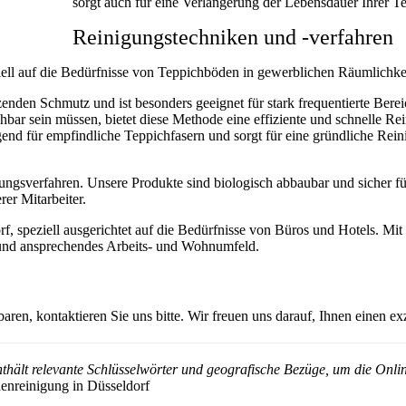
sorgt auch für eine Verlängerung der Lebensdauer Ihrer 
Reinigungstechniken und -verfahren
iell auf die Bedürfnisse von Teppichböden in gewerblichen Räumlichk
zenden Schmutz und ist besonders geeignet für stark frequentierte Berei
ehbar sein müssen, bietet diese Methode eine effiziente und schnelle Re
end für empfindliche Teppichfasern und sorgt für eine gründliche Rei
ungsverfahren. Unsere Produkte sind biologisch abbaubar und sicher 
er Mitarbeiter.
f, speziell ausgerichtet auf die Bedürfnisse von Büros und Hotels. 
es und ansprechendes Arbeits- und Wohnumfeld.
en, kontaktieren Sie uns bitte. Wir freuen uns darauf, Ihnen einen exz
nthält relevante Schlüsselwörter und geografische Bezüge, um die On
enreinigung in Düsseldorf