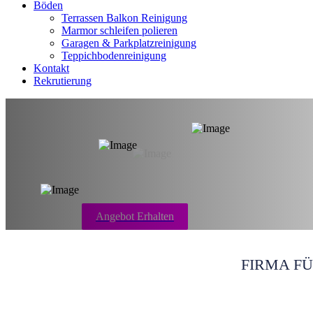
Böden
Terrassen Balkon Reinigung
Marmor schleifen polieren
Garagen & Parkplatzreinigung
Teppichbodenreinigung
Kontakt
Rekrutierung
Teppichboden rei
Angebot Erhalten
FIRMA F