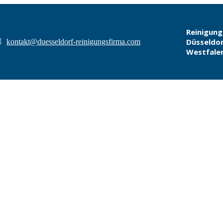
Reinigung
Düsseldor
kontakt@duesseldorf-reinigungsfirma.com
Westfale